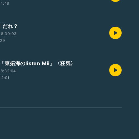
11:49
1 だれ？
18:30:03
:29
t3「東拓海のlisten Mii」〈狂気〉
18:32:04
12:01