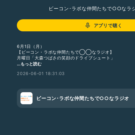
ビーコン･ラボな仲間たちで○○なラ
アプリで聴く
6月1日（月）
【ビーコン・ラボな仲間たちで◯◯なラジオ】
月曜日「大森つばさの笑顔のドライブシュート」
...もっと読む
6月になりました✨
2026-06-01 18:31:03
父の日が近づく今月ですが、実は「梅酒の日」もあるそう
今回はそんな梅酒のお話もしてみました☺️
そして先日訪れた日本橋のお話も💭
初めての和菓子作り体験は、とても素敵な時間になりました
ビーコン･ラボな仲間たちで○○なラジオ
ぜひお聴きください🎧
-------------------------
◎過去作品◎
・劇団ナイスコンプレックスN37「劇団」