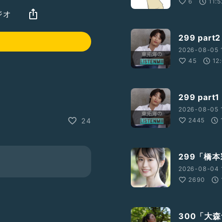
6
11:5
ジオ
299 par
2026-08-05 
45
12
299 par
2026-08-05 
2445
24
で…！
299「橋
🍡✨
2026-08-04 
2690
300「大