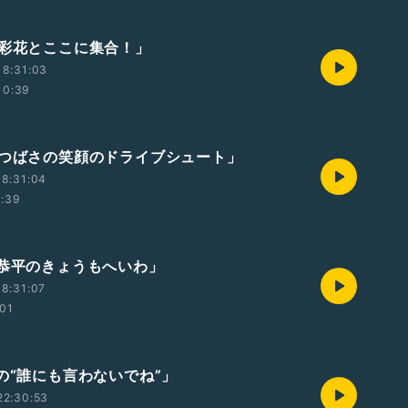
本彩花とここに集合！」
18:31:03
10:39
森つばさの笑顔のドライブシュート」
8:31:04
1:39
塚恭平のきょうもへいわ」
8:31:07
:01
由の“誰にも言わないでね”」
22:30:53