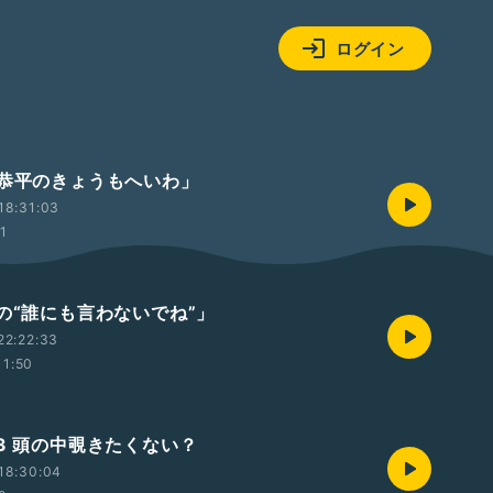
ログイン
塚恭平のきょうもへいわ」
18:31:03
01
由の“誰にも言わないでね”」
22:22:33
11:50
#3 頭の中覗きたくない？
18:30:04