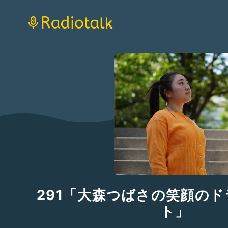
291「大森つばさの笑顔の
ト」