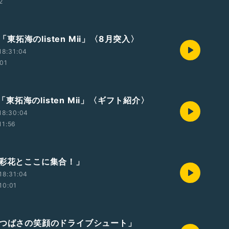
2
t2「東拓海のlisten Mii」〈8月突入〉
18:31:04
:01
t1「東拓海のlisten Mii」〈ギフト紹介〉
18:30:04
11:56
本彩花とここに集合！」
18:31:04
10:01
森つばさの笑顔のドライブシュート」