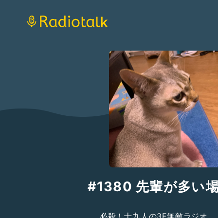
#1380 先輩が多い
必殺！十九人の3F無敵ラジオ