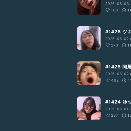
2026-08-03 
160
1
#1426 
2026-08-02 
273
1
#1425 
2026-08-02 
482
1
#1424 
2026-08-01 
237
1