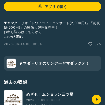
アプリで聴く
▼ヤマダトリオ「トワイライトコンサート(2,000円)」「前夜
祭(500円)」の映像大好評販売中！
お申し込みはこちらから
https://yamadatrio.xyz/contact
...もっと読む
2026-06-14 00:00:04
325
アプリから聴いて下さっている方、ぜひ画面の下の方にある♡
マーク、笑顔マーク、ネギのマークを連打してね！
💌たくさんのご感想をお寄せ下さり、ほんとうにありがとうご
ざいます！お時間の関係で全部はご紹介できませんが、メンバ
ヤマダトリオのサンデーヤマダラジオ！
ーで読ませていただいております。どうぞお気軽にお送りくだ
さい♪
🎁ギフトをお送り下さった方は、必ずお名前ご紹介します！課
過去の収録
金していただいたギフトはすべてヤマダトリオの次回コンサー
ト資金に致します💖
めざせ！ムショラン三ツ星
https://yamadatrio.xyz
2026-08-09 00:00:03
https://instagram.com/yamadatrio