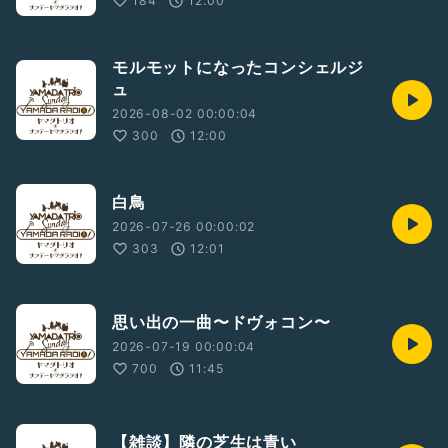
184
12:00
#ピアノ
#ヴァイオリン
#チェロ
#ピアノトリオ
#クラシック
#スズキメソード
#suzukimethod
#哲学
モルモットになったコンシェルジ
ュ
2026-08-02 00:00:04
300
12:00
白鳥
2026-07-26 00:00:02
303
12:01
思い出の一曲〜ドヴォコン〜
2026-07-19 00:00:04
700
11:45
【雑談】隣の芝生は青い