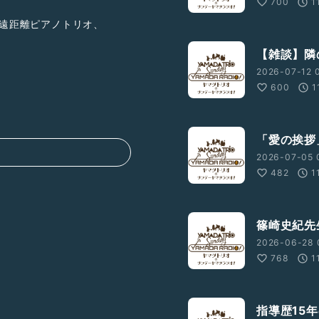
700
1
超遠距離ピアノトリオ、
【雑談】隣
2026-07-12 
たしたちが、
600
1
たい
「愛の挨拶
2026-07-05 
482
1
篠崎史紀先
2026-06-28 
768
1
指導歴15