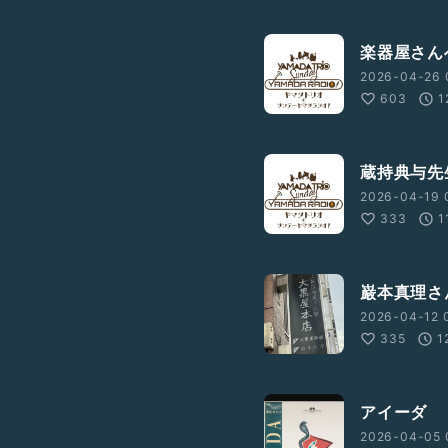
楽器屋さん
2026-04-26 
603
1
蔵持典与先
2026-04-19 
333
1
巌本真理さ
2026-04-12 
335
1
アイーダ
2026-04-05 