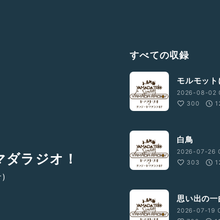
すべての収録
モルモット
2026-08-02 
300
1
白鳥
2026-07-26 
マダラジオ！
303
1
)
思い出の一
2026-07-19 