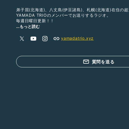
弟子屈(北海道)、八丈島(伊豆諸島)、札幌(北海道)在住の
YAMADA TRIOのメンバーでお送りするラジオ。
毎週日曜日更新！！
この番組は、
...もっと読む
スズキ・メソードの指導者を養成する音楽院で出会ったわ
・クラシック音楽に興味がある
yamadatrio.xyz
・ピアノ、ヴァイオリン、チェロを習っている、やってみ
そんなあなたに向けてお届けしています！
YAMADA TRIO(ヤマダトリオ)
質問を送る
ピアノ…佐々木“コンシェルジュ”瑞枝
ヴァイオリン…松本有希子
チェロ…山田慶一