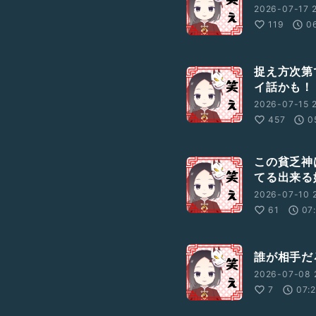
2026-07-17 
119
0
捉え方次第
イ話かも！
2026-07-15 
457
0
この貧乏神
てる出来る
2026-07-10 
61
07
誰が相手だ
2026-07-08 
7
07: