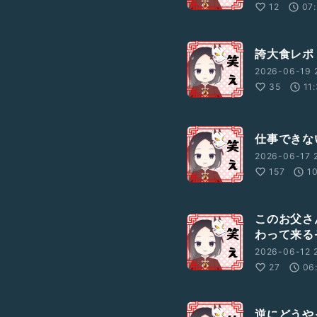
12
07
誇大食レポ
2026-06-19 
35
11
仕事できな
2026-06-17 
157
1
このお父さ
わって来る
2026-06-12 
27
06
逆にどうや