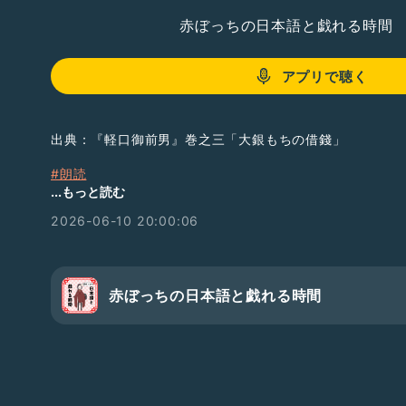
赤ぼっちの日本語と戯れる時間
アプリで聴く
出典：『軽口御前男』巻之三「大銀もちの借錢」
#朗読
#江戸枠
...もっと読む
#古典
2026-06-10 20:00:06
#古文
#解釈
#笑い話
#軽口御前男
赤ぼっちの日本語と戯れる時間