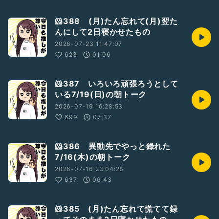
🐹388 (月)たん忘れて(月)翌た
んにして2日寝かせたもの
2026-07-23 11:47:07
623
01:06
🐹387 いろいろ頑張ろうとして
いる7/19(日)の朝トーク
2026-07-19 16:28:53
699
07:37
🐹386 異動先でやっと録れた
7/16(木)の朝トーク
2026-07-16 23:04:28
637
06:43
🐹385 (月)たん忘れて慌てて録