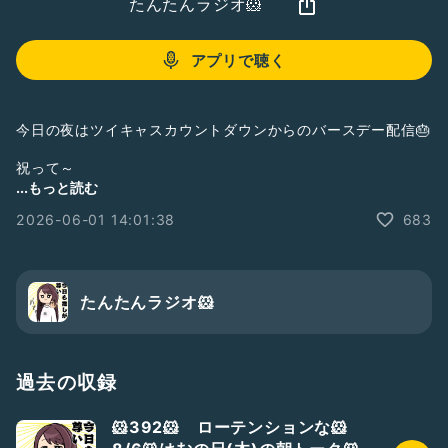
たんたんラジオ🐹
アプリで聴く
今日の夜はツイキャスカウントダウンからのバースデー配信🎂
祝って～
...もっと読む
#はむたん🐹
#たんたんラジオ🐹
#はむたん2606
2026-06-01 14:01:38
683
#不定期の通勤収録
#はむてちてち
#(月)たん
たんたんラジオ🐹
過去の収録
🐹392🐹 ローテンションな🐹