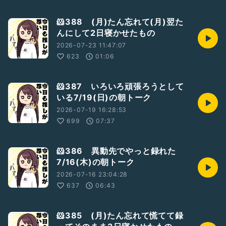
🐹388 (月)たん忘れて(月)翌た
んにして2日寝かせたもの
2026-07-23 11:47:07
623
01:06
🐹387 いろいろ頑張ろうとして
いる7/19(日)の朝トーク
2026-07-19 16:28:53
699
07:37
🐹386 異動先でやっと録れた
7/16(木)の朝トーク
2026-07-16 23:04:28
637
06:43
🐹385 (月)たん忘れて慌てて録