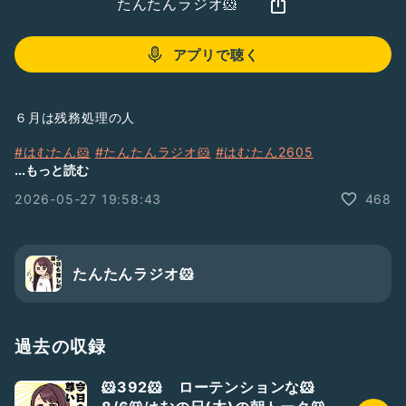
たんたんラジオ🐹
アプリで聴く
６月は残務処理の人
#はむたん🐹
#たんたんラジオ🐹
#はむたん2605
#不定期の通勤収録
#はむてちてち
...もっと読む
2026-05-27 19:58:43
468
たんたんラジオ🐹
過去の収録
🐹392🐹 ローテンションな🐹