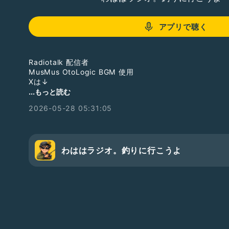
アプリで聴く
Radiotalk 配信者
MusMus OtoLogic BGM 使用
Xは↓
@sorededoushita
...もっと読む
欲しいものリスト↓
2026-05-28 05:31:05
https://www.amazon.jp/hz/wishlist/ls/T4ZB18S21HVX
ブログは↓
https://ameblo.jp/rakurakuwahah
わははラジオ。釣りに行こうよ
#雑談
#フリートーク
#ドライブ
#男性
#作業用BGM
#寝る前にオススメ
#豆知識
#雑学