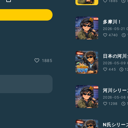
1885
多摩川！
2026-05-21 
4740
日本の河川
1885
?ref_=wl_share
2026-05-09 
445
1
河川シリー
2026-05-06 
1298
N氏シリー