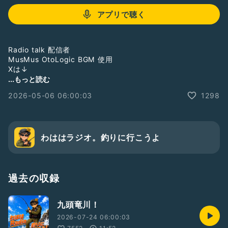
アプリで聴く
Radio talk 配信者
MusMus OtoLogic BGM 使用
Xは↓
@sorededoushita
...もっと読む
欲しいものリスト↓
2026-05-06 06:00:03
1298
https://www.amazon.jp/hz/wishlist/ls/T4ZB18S21HVX?
ref_=wl_share
ブログは↓
https://ameblo.jp/rakurakuwahah
わははラジオ。釣りに行こうよ
#雑談
#フリートーク
#ドライブ
過去の収録
#男性
#1人語り
九頭竜川！
#作業用BGM
#寝る前にオススメ
2026-07-24 06:00:03
#豆知識