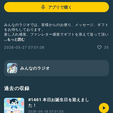
アプリで聴く
みんなのラジオでは、皆様からのお便り、メッセージ、ギフト
をお待ちしております。
差し入れ感覚、ファンレター感覚でギフトを添えて送って頂い
ても良し。話題提供や質問等、ラジオで読んでほしいお便りを
...もっと読む
送ってい頂いても良し。
2026-05-27 07:01:06
35
皆様からのお便り、お待ちしております。
【欲しいものリスト】
https://www.amazon.jp/hz/wishlist/ls/HMPJ3OAEN4TE?
みんなのラジオ
#男性トーカー
#ひとり語り
#ドライブにオススメ
#テンション高め
#落ち着きある
過去の収録
#1461 本日お誕生日を迎えまし
た！
2026-06-18 07:01:03