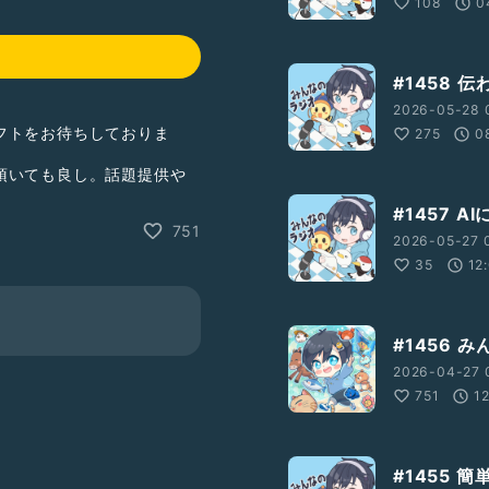
108
0
#1458 
2026-05-28 
フトをお待ちしておりま
275
0
頂いても良し。話題提供や
良し。
#1457 
751
2026-05-27 
35
12
E?
ション高め
#落ち着きある
#1456 
2026-04-27 
751
1
#1455 