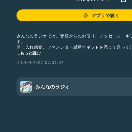
アプリで聴く
みんなのラジオでは、皆様からのお便り、メッセージ、ギ
す。
差し入れ感覚、ファンレター感覚でギフトを添えて送って
質問等、ラジオで読んでほしいお便りを送ってい頂いても
...もっと読む
皆様からのお便り、お待ちしております。
2026-04-27 07:01:04
【欲しいものリスト】
https://www.amazon.jp/hz/wishlist/ls/HMPJ3OAEN4T
#男性トーカー
#ひとり語り
#ドライブにオススメ
#テン
みんなのラジオ