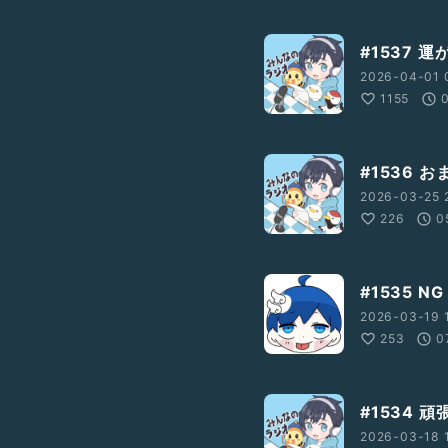
#1537 
2026-04-01 
1155
#1536 
2026-03-25 
226
0
#1535 N
2026-03-19 1
253
0
#1534 
2026-03-18 