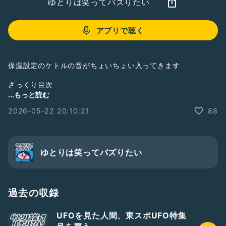
ゆとりは笑ってバズりたい
アプリで聴く
保温設定のケトルの音がちょいちょい入ってきます
ざっくり目次
0:00 膝上寝かしつけ中
...もっと読む
0:51 最近の「暇だけど暇じゃない」感
2026-05-22 20:10:21
88
2:06 『BUTTER』読んだ
3:56 『爆弾』観た
6:17 日プ新世界観てます
10:55 みんなどういう風に推し見つけんだろう
ゆとりは笑ってバズりたい
寝かしつけは成功しました⭐︎
過去の収録
UFOを見た人間、東スポUFO特集