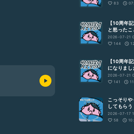
83
07
【10周年
と怒ったこ
す雑談系エッセイポッドキ
2026-07-21 
144
1
【10周年
になりまし
2026-07-21 0
141
1
こっそりや
してもらう
2026-07-17 
58
10