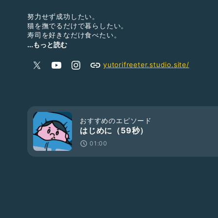
努力せず成功したい。
猫を撫でるだけで暮らしたい。
寿司を好きなだけ食べたい。
95年生まれのゆとりフリーターが、
...もっと読む
日常の仕事・育児・人間関係などからふと思ったことを話
ャスト。
yutorifreeter.studio.site/
📮お便りはコチラから
https://form.run/@yutobuzz
📷Instagram／X
@yutori_radio_
おすすめのエピソード
はじめに（59秒）
💻HP
01:00
https://yutorifreeter.studio.site/
🐣ゆとバズリスナーコミュニティ（無料）
https://discord.gg/EGPNefRTa9
📖書籍『平成初期生まれは人間関係がしんどい』
https://amzn.asia/d/g3NnYCT