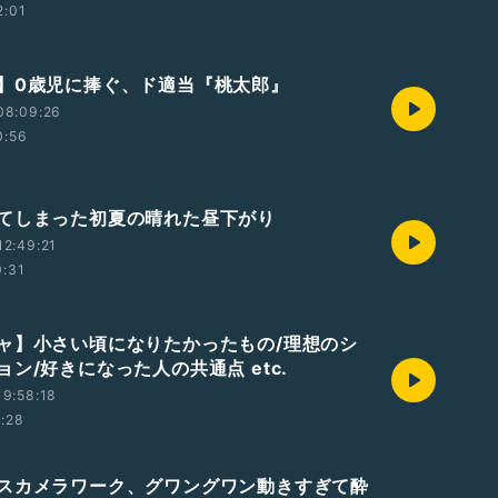
2:01
】0歳児に捧ぐ、ド適当『桃太郎』
08:09:26
0:56
てしまった初夏の晴れた昼下がり
2:49:21
0:31
ャ】小さい頃になりたかったもの/理想のシ
ン/好きになった人の共通点 etc.
9:58:18
1:28
スカメラワーク、グワングワン動きすぎて酔