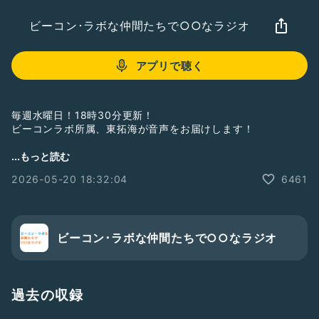
ビーコン･ラボな仲間たちで○○なラジオ
アプリで聴く
毎週水曜日！18時30分更新！
ビーコンラボ所属、東拓海が音声をお届けします！
久々の朗読坂道シリーズ。第59回放送リメイクです。
...もっと読む
上野のおっちゃんの過去編です。
2026-05-20 18:32:04
6461
－－－－－－－－
東拓海Instagram
https://instagram.com/higashi_takumi.310
－－－－－－－－
ビーコン･ラボな仲間たちで○○なラジオ
#beaconlab
#entertainment
#ビーコンラボエンターテイメント
#ビーコンラボな仲間たちで○○なラジオ
#ラジオ
#東拓海
#水曜更新
過去の収録
#出演情報
#鬼平犯科帳第9弾密告