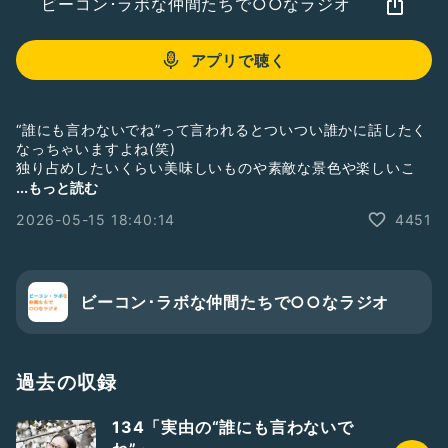
ビーコン･ラボな仲間たちで○○なラジオ
アプリで聴く
“誰にも言わないでね”って言われるとついつい誰かに話したく
なっちゃいますよね(笑)
独り占めしたいくらい美味しいものや素敵な景色や楽しいこ
と…
...もっと読む
本当に誰にも言って欲しくない失敗談などなど…
2026-05-15 18:40:14
4451
実由の内緒話をお届けします。
ゆるりとクスクスおつき合い下さい。
ビーコン･ラボな仲間たちで○○なラジオ
―――――――――――――――――――――――
◇X
https://x.com/dj_miu?t=inZbZCtNy21j8fQTmawk2w&
;s=09
過去の収録
◇Instagram
https://www.instagram.com/dj_miu?
134「実由の“誰にも言わないで
igshid=OGQ5ZDc2ODk2ZA==