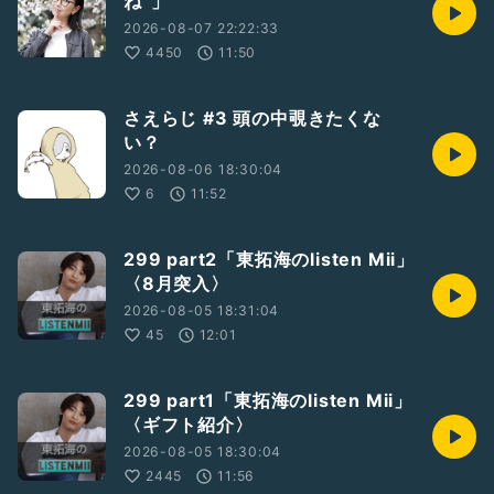
ね”」
◇事務所HP
https://beacon-lab-entertainment.com/
2026-08-07 22:22:33
4450
11:50
#Beaconlab
#ビーコンラボ
#ビーコンラボな仲間たちで○○なラジオ
#ラジオ
#実由
#みゅう
#実由の誰にも言わないでね
#内緒話
#金曜日
さえらじ #3 頭の中覗きたくな
い？
2026-08-06 18:30:04
6
11:52
299 part2「東拓海のlisten Mii」
〈8月突入〉
2026-08-05 18:31:04
45
12:01
299 part1「東拓海のlisten Mii」
〈ギフト紹介〉
2026-08-05 18:30:04
2445
11:56