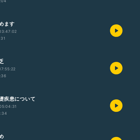
:04
めます
03:47:02
:31
乏
7:55:22
:36
礎疾患について
05:04:31
1:34
め