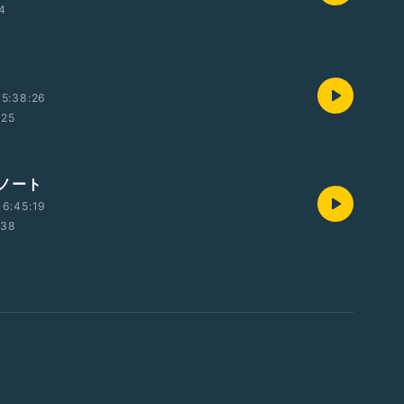
54
5:38:26
:25
ノート
6:45:19
:38