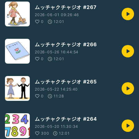
ムッチャクチャジオ #267
2026-06-01 09:26:46
0
12:01
ムッチャクチャジオ #266
2026-05-26 16:44:54
0
12:01
ムッチャクチャジオ #265
2026-05-22 14:25:40
0
11:28
ムッチャクチャジオ #264
2026-05-20 11:30:34
300
12:01