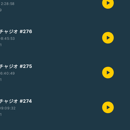
2:28:58
59
ャジオ #276
08:45:53
01
ャジオ #275
16:40:49
01
ャジオ #274
09:09:32
01