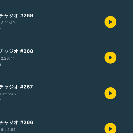
ャジオ #269
8:11:49
01
ャジオ #268
2:26:41
1
ャジオ #267
09:26:46
01
ャジオ #266
16:44:54