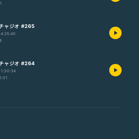
01
ャジオ #265
4:25:40
28
ャジオ #264
11:30:34
2:01