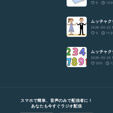
0
12:
ムッチャクチ
2026-05-22 1
0
11:
ムッチャクチ
2026-05-20 
300
1
スマホで簡単、音声のみで配信者に！
あなたも今すぐラジオ配信