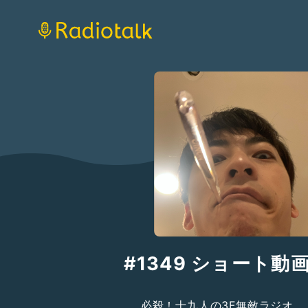
#1349 ショート動
必殺！十九人の3F無敵ラジオ