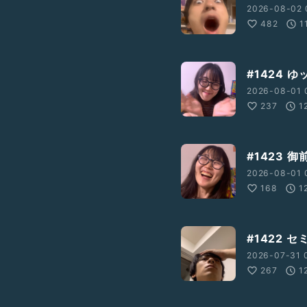
2026-08-02 
482
1
#1424 
2026-08-01 
237
1
#1423 
2026-08-01 
168
1
#1422 
2026-07-31 0
267
1