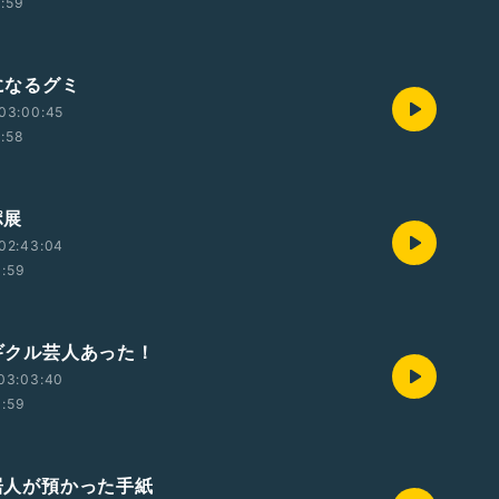
1:59
気になるグミ
03:00:45
1:58
ポ展
02:43:04
1:59
ツギクル芸人あった！
03:03:40
1:59
同居人が預かった手紙