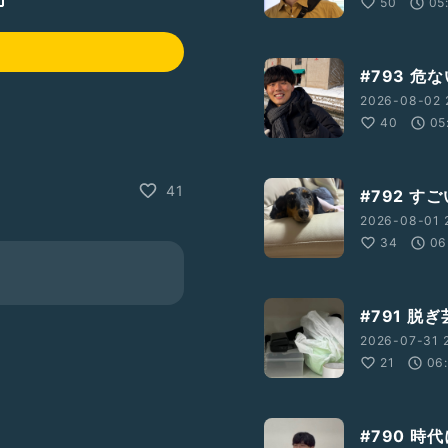
50
05
#793 危な
2026-08-02 
40
05
41
#792 すご
2026-08-01 
34
06
#791 脱ぎ
2026-07-31 
21
06
#790 時