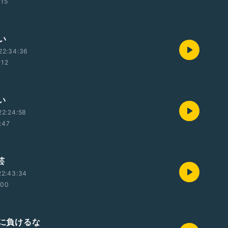
:15
い
22:34:36
:12
い
22:24:58
:47
芸
22:43:34
:00
代に負けるな