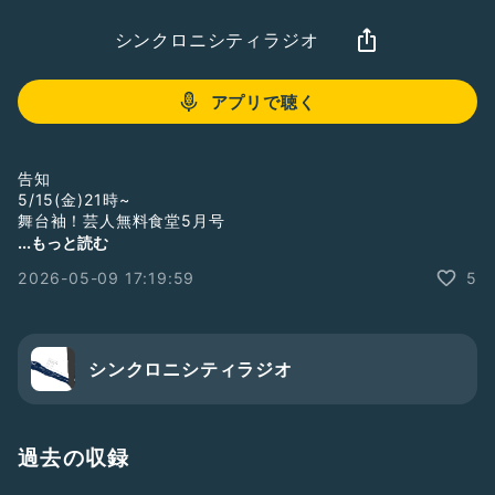
シンクロニシティラジオ
アプリで聴く
告知
5/15(金)21時~
舞台袖！芸人無料食堂5月号
メニュー オムライス
...もっと読む
是非お気軽に遊びに来てください！！！
2026-05-09 17:19:59
5
シンクロニシティラジオ
過去の収録