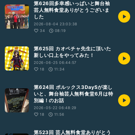
第626回多幸感いっぱいと舞台袖
芸人無料食堂ありがとうございま
した
2026-08-04 23:03:38
34
08:19
第625回 カオペチャ先生に頂いた
新しい口上をやってみた！
2026-06-25 06:44:57
18
11:34
第624回 ポルックス3DaySが楽し
いと、舞台袖芸人無料食堂6月は特
別編！のお話
2026-05-22 06:48:29
18
11:56
第523回 芸人無料食堂ありがとう