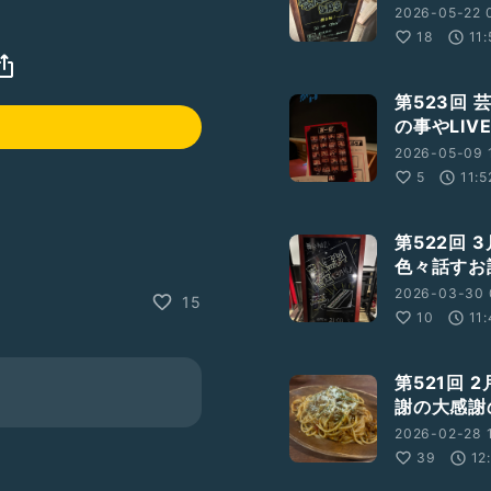
2026-05-22 
18
11
第523回
の事やLI
2026-05-09 1
5
11:5
第522回
色々話すお
2026-03-30 
15
10
11
♀️
第521回
謝の大感謝
2026-02-28 1
39
12