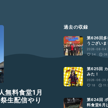
過去の収録
第626回
うございま
2026-08-04 
34
08
第625回
みた！
2026-06-25 
18
11
芸人無料食堂1月
誕祭生配信やり
第624回
料食堂6月