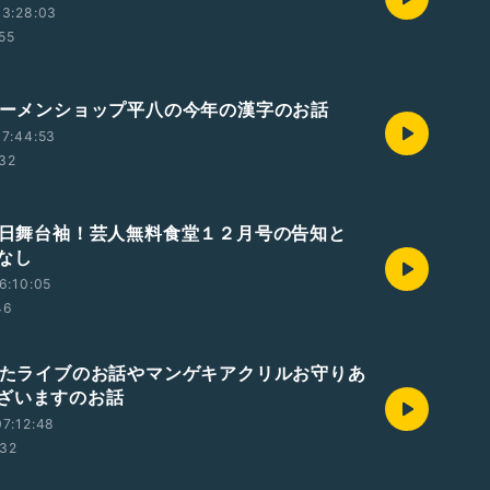
13:28:03
:55
 ラーメンショップ平八の今年の漢字のお話
7:44:53
:32
 今日舞台袖！芸人無料食堂１２月号の告知と
なし
6:10:05
46
 観たライブのお話やマンゲキアクリルお守りあ
ざいますのお話
7:12:48
:32