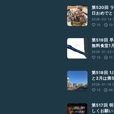
第520回
日おめでと
2026-02-14 1
10
12
第519回
無料食堂1
2026-01-23 
19
11
第518回 
と2月は第
2026-01-18 
15
09
第517回
しくお願い