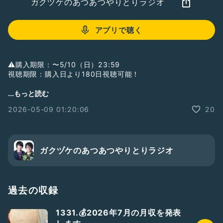
ガクヅケのあつあつやりとりラジオ
アプリで聴く
⚠️購入期限：〜5/10（日）23:59
視聴期限：購入日より180日視聴可能！
【配信】ガクヅケ新ネタライブ『道あったかい』
...もっと読む
2026-05-09 01:20:06
20
🆕おもしろ新作コント4本
転換お手伝いゲスト：お笑い
【配信チケット】1500円
https://premier.twitcasting.tv/shi__sho/shopcart/430522
ガクヅケのあつあつやりとりラジオ
⚠️購入期限：〜5/10（日）23:59
視聴期限：購入日より180日視聴可能！
過去の収録
🆕アフタートーク（37分39秒）追加！
1331.💰2026年7月の月収を発表
全ネタ振り返り！