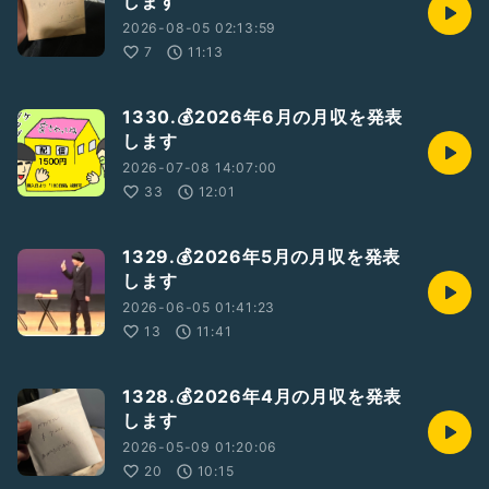
します
『道ネタ合わせ音源あったかい』1000円
2026-08-05 02:13:59
全14回
7
11:13
ラジオ風ネタ合わせ音源
名刺サイズのカードの裏面にQRコードがあります！
普通のラジオとかでは話せない㊙️話や本音もあり？
1330.💰2026年6月の月収を発表
します
完熟トマト新聞のお店（送料300円）
2026-07-08 14:07:00
kantoma.thebase.in
33
12:01
1329.💰2026年5月の月収を発表
します
2026-06-05 01:41:23
13
11:41
1328.💰2026年4月の月収を発表
します
2026-05-09 01:20:06
20
10:15