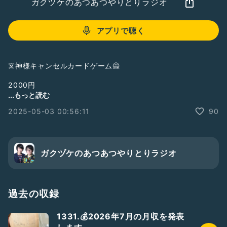
ガクヅケのあつあつやりとりラジオ
アプリで聴く
☠️神様キャンセルカードゲーム🙅
2000円
...もっと読む
〈内容〉
2025-05-03 00:56:11
90
「死にたい」20枚
「嘘やけど」20枚
「全部嘘やけど」6枚
「おはよう」1枚
「すいません」1枚
ガクヅケのあつあつやりとりラジオ
「ちょっと寒い」1枚
「鳥おる」1枚
数量限定通販はBASEにて
過去の収録
完熟トマト新聞のお店
http://kantoma.thebase.in/
1331.💰2026年7月の月収を発表