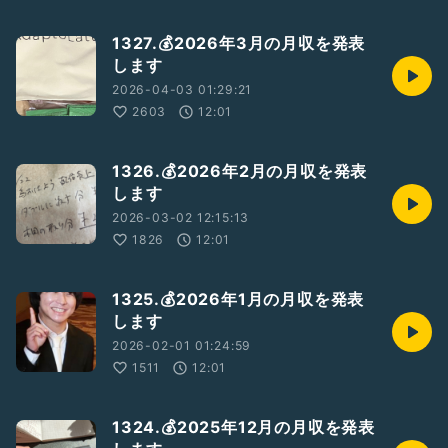
※延長チケットの付与は5/9（金）頃を予定しております。
1327.💰2026年3月の月収を発表
します
ガクヅケ新ネタライブ
【スペシャルタイム】
2026-04-03 01:29:21
2603
12:01
🗓️5/28(水) 18:00開場／18:15開演〜1時間ほど
🏟️新宿バティオス
🎫2000円
1326.💰2026年2月の月収を発表
👤スペシャル転換お手伝いゲスト
します
牛女しらす
2026-03-02 12:15:13
終演後に物販あり
1826
12:01
予約：tiget.net/events/391647
1325.💰2026年1月の月収を発表
します
完熟トマト新聞のSUZURI
2026-02-01 01:24:59
https://suzuri.jp/kantomashinbun
1511
12:01
1324.💰2025年12月の月収を発表