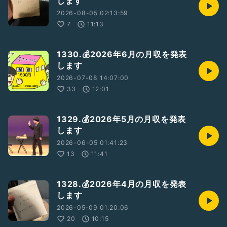
します
🫴直接購入希望の方は以下より
2026-08-05 02:13:59
『神様キャンセルカードゲームの受け渡し』
7
11:13
Googleフォーム
https://docs.google.com/forms/d/1L6z1-
RdJHDNCK_OIQSjNLc7UlzDbPc0k_0-R2XFU96Y/edit?
1330.💰2026年6月の月収を発表
hl=ja
します
2026-07-08 14:07:00
33
12:01
4/30（水）0:00〜5/6（火）23:59まで！
「ゴールデン」ランキング
期間中、「ゴールデン」ギフトからの獲得SCOREの合計上位
1329.💰2026年5月の月収を発表
になると旅行券ゲット！
します
2026-06-05 01:41:23
◆ゴールデン大賞（1位）
13
11:41
・JTBトラベルギフト 4万円分
◆ゴールデン副賞（2位、3位）
1328.💰2026年4月の月収を発表
・JTBトラベルギフト 1万円分
します
◆ゴールデン配信賞
2026-05-09 01:20:06
・イベント期間中、5日以上ライブ配信を行った方に、延長チ
20
10:15
ケット5枚をプレゼントします。