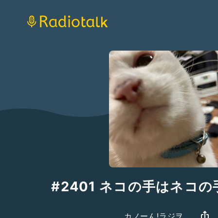
#2401 ネコの手はネコ
カノーん!ラジヲ