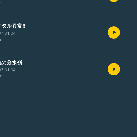
01
イタル異常‼️
07:31:04
00
妥協の分水嶺
07:31:04
7