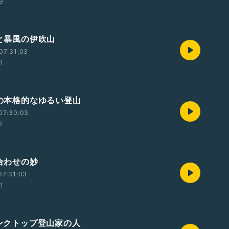
59
霧と暴風の伊吹山
07:31:03
01
初の本格的なゆるい登山
07:30:03
2
着合わせの妙
07:31:03
01
タンクトップ登山家の人