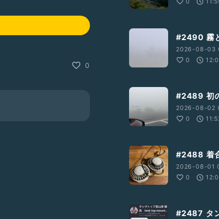
0
11:
#2490 
2026-08-03 
0
12:
0
#2489 
2026-08-02 
0
11:5
#2488 
2026-08-01 
0
12:
#2487 