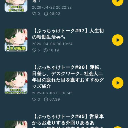
選！
2026-04-22 20:22:22
0
08:02
【ぶっちゃけトーク#97】人生初
の転勤生活🚗³₃
2026-04-06 00:10:54
5
10:19
【ぶっちゃけトーク#96】運転、
日差し、デスクワーク…社会人二
年目の疲れた目を癒すおすすめグ
ッズ紹介
2025-06-08 01:08:45
3
07:39
【ぶっちゃけトーク#95】営業車
からお送りする外回りあるあ