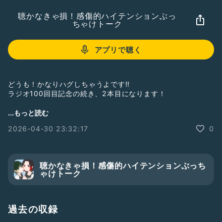
聴かなきゃ損！感傷的ハイテンションぶっ
ちゃけトーク
アプリで聴く
どうも！かなりハグしちゃうよです‼️
ラジオ100回目記念の続き、2本目になります！
「女子校育ちだと共学出身の子に比べて男性に下手にでてしま
...もっと読む
う」という話題について、衝撃的な経験談が爆裂しておりま
2026-04-30 23:32:17
0
す……
ぜひ聞いて言ってくださいね！
聴かなきゃ損！感傷的ハイテンションぶっち
次回は100回目記念3本目の最後になります！
ゃけトーク
お楽しみに✨
#かなハグ
#羽雲はぐ
#周光
#恋愛
#女子校
#奢り奢られ論争
過去の収録