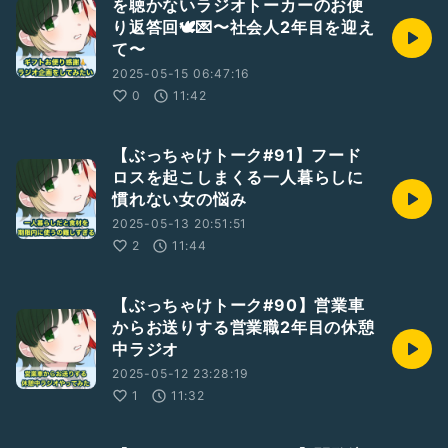
を聴かないラジオトーカーのお便
り返答回🕊💌〜社会人2年目を迎え
て〜
2025-05-15 06:47:16
0
11:42
【ぶっちゃけトーク#91】フード
ロスを起こしまくる一人暮らしに
慣れない女の悩み
2025-05-13 20:51:51
2
11:44
【ぶっちゃけトーク#90】営業車
からお送りする営業職2年目の休憩
中ラジオ
2025-05-12 23:28:19
1
11:32