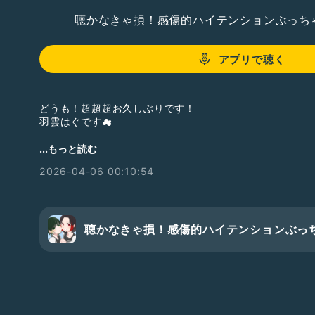
聴かなきゃ損！感傷的ハイテンションぶっち
アプリで聴く
どうも！超超超お久しぶりです！
羽雲はぐです☁
前回更新が2025年6月……
...もっと読む
長らくお待たせしました！
2026-04-06 00:10:54
なんと羽雲はぐ、実は仕事で人生初の転勤となり
生まれ故郷を離れて一人暮らしをしております！
さて……はぐの転勤先とは……？？
聴かなきゃ損！感傷的ハイテンションぶっ
#かなハグ
#羽雲はぐ
#仕事
#ひとり
#ひとり語り
#営業
#転勤
#熊本
#一人暮らし