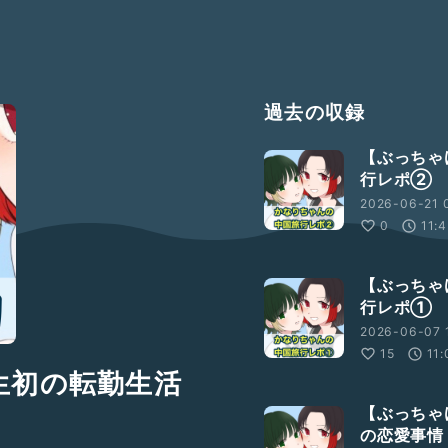
過去の収録
【ぶっちゃ
行レポ②
2026-06-21 
0
11:
【ぶっちゃ
行レポ①
2026-06-07 
15
11:
生初の転勤生活
【ぶっちゃ
の恋愛事情