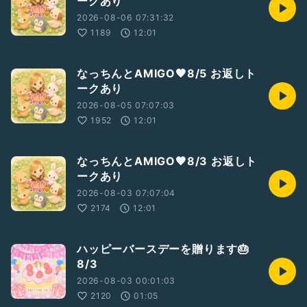
ークあり
#ウクレレ・ギター練習
#ウクレレ・ギター初心者🔰
2026-08-06 07:31:32
1189
12:01
なっちんとAMIGO🧡8/5 お返しト
ークあり
2026-08-05 07:07:03
1952
12:01
なっちんとAMIGO🧡8/3 お返しト
ークあり
2026-08-03 07:07:04
2174
12:01
ハッピーバースデーを贈ります🎂
8/3
2026-08-03 00:01:03
2120
01:05