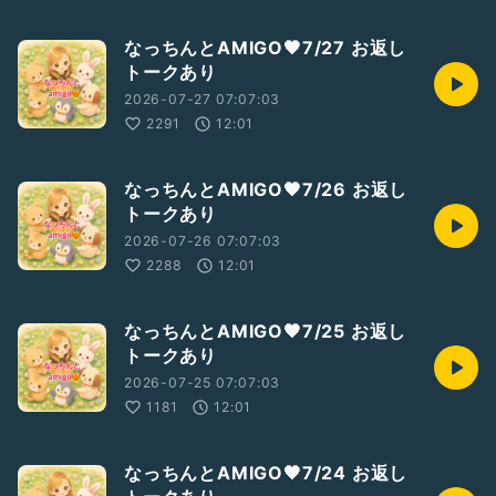
なっちんとAMIGO🧡7/27 お返し
トークあり
2026-07-27 07:07:03
2291
12:01
なっちんとAMIGO🧡7/26 お返し
トークあり
2026-07-26 07:07:03
2288
12:01
なっちんとAMIGO🧡7/25 お返し
トークあり
2026-07-25 07:07:03
1181
12:01
なっちんとAMIGO🧡7/24 お返し