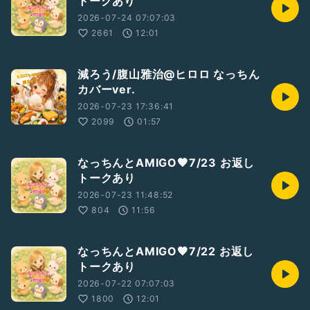
トークあり
2026-07-24 07:07:03
2661
12:01
減ろう/腹山雅治@ヒロロ なっちん
カバーver.
2026-07-23 17:36:41
2099
01:57
なっちんとAMIGO🧡7/23 お返し
トークあり
2026-07-23 11:48:52
804
11:56
なっちんとAMIGO🧡7/22 お返し
トークあり
2026-07-22 07:07:03
1800
12:01