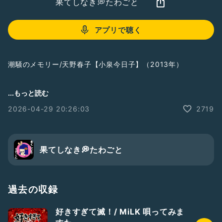
果てしなき💭たわごと
アプリで聴く
潮騒のメモリー/天野春子【小泉今日子】（2013年）
#潮騒のメモリー
...もっと読む
#天野春子
2026-04-29 20:26:03
2719
#あまちゃん
#小泉今日子
#歌ってみた
#ビンビンアイドルフェス2026
果てしなき💭たわごと
過去の収録
好きすぎて滅！/ MiLK 唄ってみま