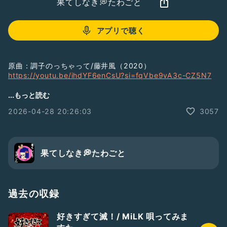
果てしなき💭たわごと
アプリで聴く
原曲：調子のっちゃって/藤井風（2020）
https://youtu.be/ihdYF6enCsU?si=fqVbe9vA3c-CZ5N7
#調子のっちゃって
...もっと読む
#藤井風
2026-04-28 20:26:03
3057
#替え歌
#ビンビンアイドルフェス2026
やみっちFC
https://abr.ge/3gvz83
果てしなき💭たわごと
過去の収録
好きすぎて滅！/ MiLK 唄ってみま