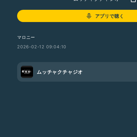
アプリで聴く
マロニー
2026-02-12 09:04:10
ムッチャクチャジオ