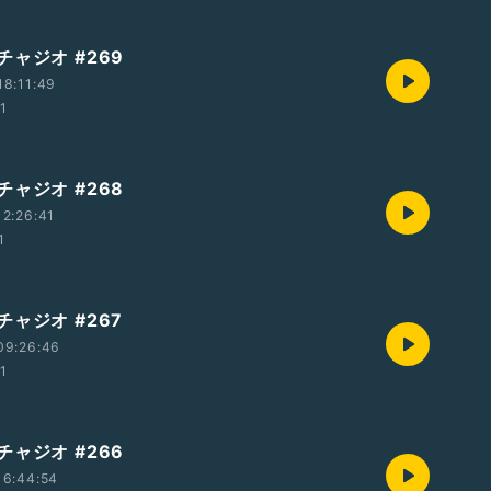
ャジオ #269
8:11:49
01
ャジオ #268
2:26:41
1
ャジオ #267
09:26:46
01
ャジオ #266
16:44:54