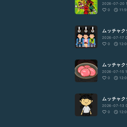
2026-07-20 1
0
11:
ムッチャクチ
2026-07-17 
0
12:
ムッチャクチ
2026-07-15 
0
12:
ムッチャクチ
2026-07-13 
0
12: