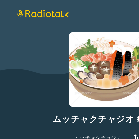
ムッチャクチャジオ #
ムッチャクチャジオ