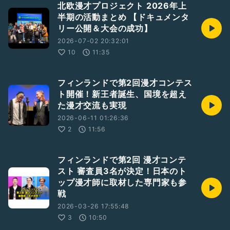
北欧漫才プロジェクト 2026年上
https://linktr.ee/gentakagi
半期の活動まとめ 【ドキュメンタ
リー公開＆大会の成功】
【GEN TAKAGIについて】
GEN TAKAGI／高城 元。1990年生まれ。北欧漫才プロジェク
2026-07-02 20:32:01
ト代表。日本大学 芸術学部 放送学科卒。テレビ番組制作業務
10
11:35
やIT企業での動画編集業務などを経て2020年7月にフィンラ
ンドへ移住。主にSNSでフィンランドの人々へ向けてネタ動
画や日本のお笑いを解説する動画などを制作。「日本の笑いを
フィンランドで第2回漫才コンテス
北欧へ」というビジョンのもと、現在はフィンランドでの漫才
ト開催！新王者誕生、国境を超え
普及を目標に日々活動中。
た漫才交流も実現
2026-06-11 01:26:36
2
11:56
フィンランドで第2回 漫才コンテ
スト 審査員3名が決定！日本のト
ップ漫才師に取材した専門家も参
戦
2026-03-26 17:55:48
3
10:50