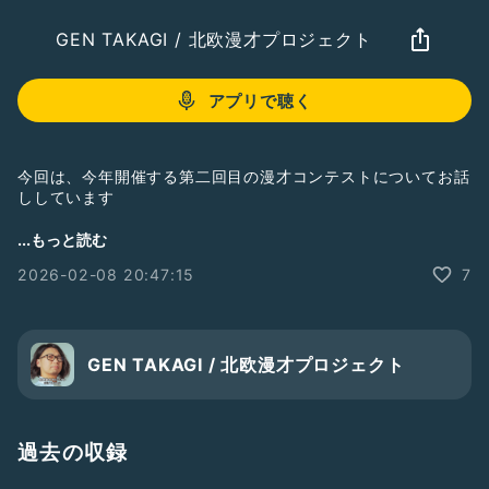
GEN TAKAGI / 北欧漫才プロジェクト
アプリで聴く
今回は、今年開催する第二回目の漫才コンテストについてお話
ししています
—
...もっと読む
もい！北欧漫才プロジェクト代表 GEN TAKAGI です。「日本
2026-02-08 20:47:15
7
の笑いを北欧へ」というビジョンのもと現在はフィンランドで
漫才を普及させるため活動中。数多くのフィンランド人漫才コ
ンビを誕生させ、将来フィンランドでM-1のような漫才コンテ
ストを開催し、ゆくゆくは漫才世界大会の開催に尽力すること
が目標です。このPodcastでは北欧漫才プロジェクトの活動報
GEN TAKAGI / 北欧漫才プロジェクト
告をお届けしていきます！
・日本の人々向け各種SNSリンクまとめ
https://linktr.ee/gentakagi2
過去の収録
・フィンランドの人々向け各種SNSリンクまとめ