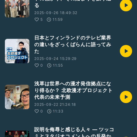
る
2025-09-26 18:49:32
5
11:59
日本とフィンランドのテレビ業界
の違いをざっくばらんに語ってみ
た
2025-09-24 15:29:29
0
11:55
浅草は世界への漫才発信拠点にな
り得るか？ 北欧漫才プロジェクト
代表の未来予測
2025-09-22 21:24:18
0
11:33
説明を侮辱と感じる人々 ― ツッコ
ミとスタジオコメントへの反発か