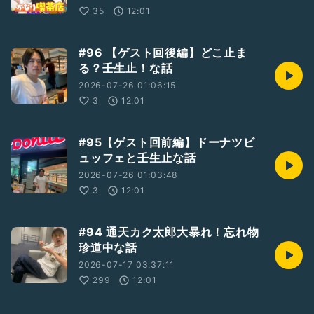
35
12:01
#96 【ゲスト回後編】どこ止ま
る？壬生止！な話
2026-07-26 01:06:15
3
12:01
#95【ゲスト回前編】ドーナツビ
ュッフェと壬生止な話
2026-07-26 01:03:48
3
12:01
#94 通天カク太郎大暴れ！忘れ物
珍道中な話
2026-07-17 03:37:11
299
12:01