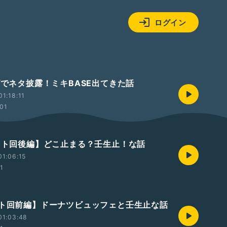
ログイン
レビでネタ披露！ミキBASE出てきた話
1:18:11
:01
ゲスト回後編】どこ止まる？壬生止！な話
1:06:15
01
スト回前編】ドーナツビュッフェと壬生止な話
01:03:48