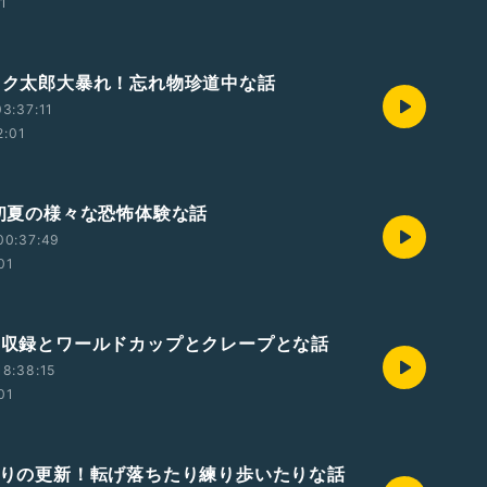
01
天カク太郎大暴れ！忘れ物珍道中な話
3:37:11
2:01
録 初夏の様々な恐怖体験な話
00:37:49
01
邪と収録とワールドカップとクレープとな話
8:38:15
01
しぶりの更新！転げ落ちたり練り歩いたりな話