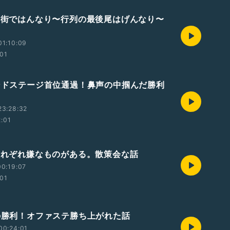
京の街ではんなり〜行列の最後尾はげんなり〜
01:10:09
:01
カンドステージ首位通過！鼻声の中掴んだ勝利
23:28:32
2:01
はそれぞれ嫌なものがある。散策会な話
0:19:07
:01
々の勝利！オファステ勝ち上がれた話
00:24:01