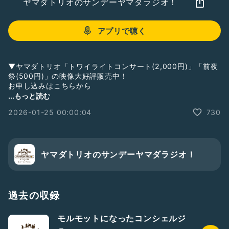
ヤマダトリオのサンデーヤマダラジオ！
アプリで聴く
▼ヤマダトリオ「トワイライトコンサート(2,000円)」「前夜
祭(500円)」の映像大好評販売中！
お申し込みはこちらから
https://yamadatrio.xyz/contact
...もっと読む
2026-01-25 00:00:04
730
アプリから聴いて下さっている方、ぜひ画面の下の方にある♡
マーク、笑顔マーク、ネギのマークを連打してね！
💌たくさんのご感想をお寄せ下さり、ほんとうにありがとうご
ざいます！お時間の関係で全部はご紹介できませんが、メンバ
ヤマダトリオのサンデーヤマダラジオ！
ーで読ませていただいております。どうぞお気軽にお送りくだ
さい♪
🎁ギフトをお送り下さった方は、必ずお名前ご紹介します！課
過去の収録
金していただいたギフトはすべてヤマダトリオの次回コンサー
ト資金に致します💖
モルモットになったコンシェルジ