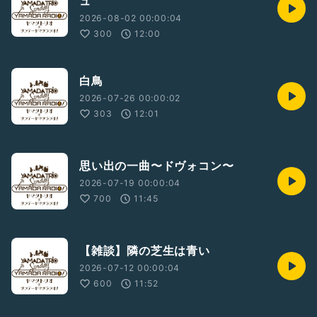
ュ
https://yamadatrio.xyz
https://instagram.com/yamadatrio
2026-08-02 00:00:04
#ピアノ
#ヴァイオリン
#チェロ
#ピアノトリオ
#クラシック
300
12:00
#スズキメソード
#suzukimethod
#ベネズエラ
#ベネズエラ
白鳥
2026-07-26 00:00:02
303
12:01
思い出の一曲〜ドヴォコン〜
2026-07-19 00:00:04
700
11:45
【雑談】隣の芝生は青い
2026-07-12 00:00:04
600
11:52