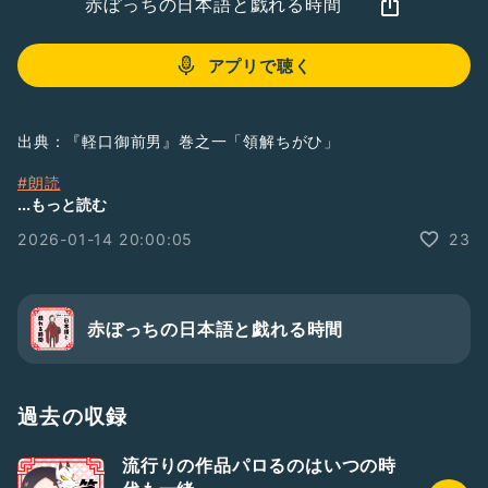
赤ぼっちの日本語と戯れる時間
アプリで聴く
出典：『軽口御前男』巻之一「領解ちがひ」
#朗読
#江戸枠
...もっと読む
#古典
2026-01-14 20:00:05
23
#古文
#解釈
#笑い話
#軽口御前男
赤ぼっちの日本語と戯れる時間
過去の収録
流行りの作品パロるのはいつの時