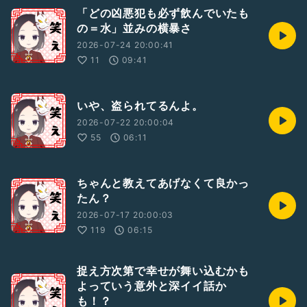
「どの凶悪犯も必ず飲んでいたも
の＝水」並みの横暴さ
2026-07-24 20:00:41
11
09:41
いや、盗られてるんよ。
2026-07-22 20:00:04
55
06:11
ちゃんと教えてあげなくて良かっ
たん？
2026-07-17 20:00:03
119
06:15
捉え方次第で幸せが舞い込むかも
よっていう意外と深イイ話か
も！？