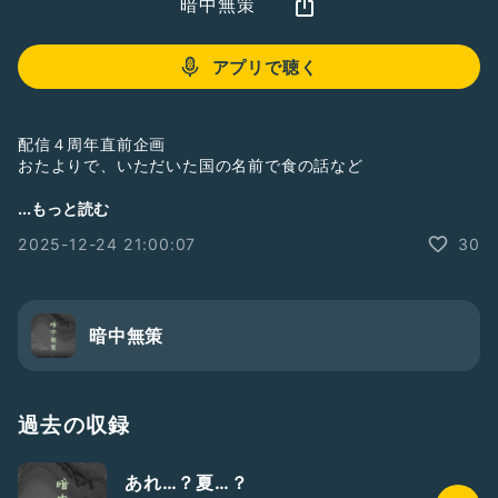
暗中無策
アプリで聴く
配信４周年直前企画
おたよりで、いただいた国の名前で食の話など
痩せはしない
...もっと読む
2025-12-24 21:00:07
30
暗中無策
過去の収録
あれ…？夏…？