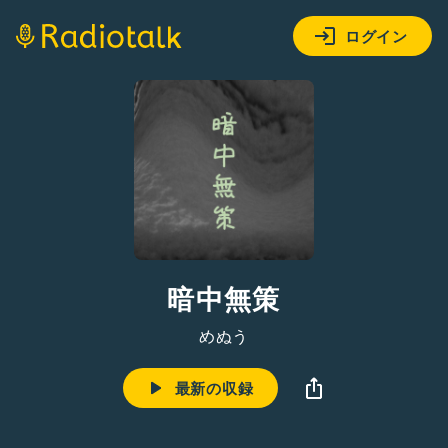
ログイン
暗中無策
めぬう
最新の収録