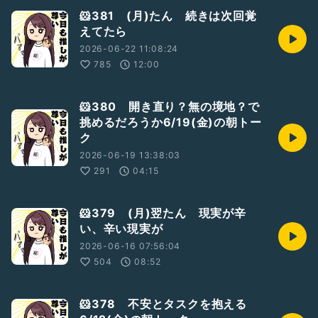
🐹381 (月)たん 続きは次回覚
えてたら
2026-06-22 11:08:24
785
12:00
🐹380 開き直り？無の境地？で
挑めるだろうか6/19(金)の朝トー
ク
2026-06-19 13:38:03
291
04:15
🐹379 (月)翌たん 現実が辛
い、辛い現実が
2026-06-16 07:56:04
504
08:52
🐹378 不安とタスクを抱える