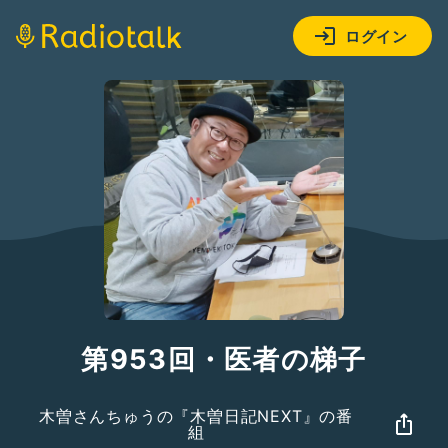
ログイン
第953回・医者の梯子
木曽さんちゅうの『木曽日記NEXT』の番
組