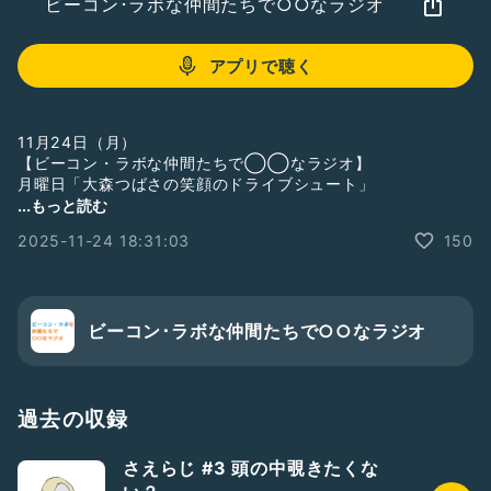
ビーコン･ラボな仲間たちで○○なラジオ
アプリで聴く
11月24日（月）
【ビーコン・ラボな仲間たちで◯◯なラジオ】
月曜日「大森つばさの笑顔のドライブシュート」
...もっと読む
先週、同じ事務所の実由さんにお誘いいただいて
2025-11-24 18:31:03
150
TSM東京スクールオブミュージック&ダンス専門学校
俳優・声優選考の学生たちの授業を、お手伝いとして参加させ
ていただきました！
学ぶことがたくさんあったのでとても刺激的な時間でした✨
ビーコン･ラボな仲間たちで○○なラジオ
そして最後に、梅棒さんの「ファイナルジャケット」を観劇さ
せていただいた時のお話！熱量高めでお送りしています🫶
-------------------------
過去の収録
◎過去作品◎
・劇団ナイスコンプレックスN37「劇団」
さえらじ #3 頭の中覗きたくな
Blu-ray&DVD 円盤、台本、ブロマイド販売中✨