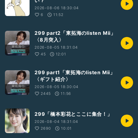
い？
→
https://naikon.cart.fc2.com/
2026-08-06 18:30:04
・MBSドラマ特区
6
11:52
「彩香ちゃんは弘子先輩に恋してる」山荒 桃 役
𝗕𝗹𝘂-𝗿𝗮𝘆＆𝗗𝗩𝗗 𝗕𝗢𝗫発売中🎉
299 part2「東拓海のlisten Mii」
・映画「ウェディング・ハイ」
〈8月突入〉
新婦👰‍♀️遥の友人、近藤彩香役で出演！
2026-08-05 18:31:04
Blu-ray&DVD発売中&動画配信サイトで配信中✨
45
12:01
-----------------------------------
✩公式HP✩
https://beacon-lab-
299 part1「東拓海のlisten Mii」
entertainment.com/%E5%A4%A7%E6%A3%AE%E3%81%A
〈ギフト紹介〉
4%E3%81%B0%E3%81%95profile
2026-08-05 18:30:04
✩SNS✩
2445
11:56
Twitter :
https://twitter.com/omori_tsu1023/status/13238227787
89720066?s=21
Instagram :
299「橋本彩花とここに集合！」
https://www.instagram.com/p/CFkE5JaHMnC/?
2026-08-04 18:31:04
igshid=183ogc99c0epw
2690
10:01
#ビーコン･ラボ
#大森つばさ
#radiotalk
#ラジオ
#俳優