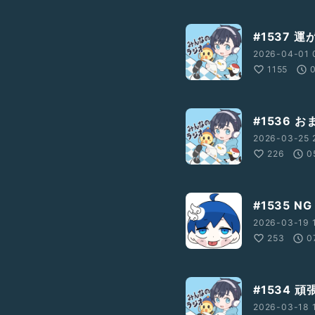
#1537 
2026-04-01 
1155
#1536 
2026-03-25 
226
0
#1535 N
2026-03-19 1
253
0
#1534 
2026-03-18 