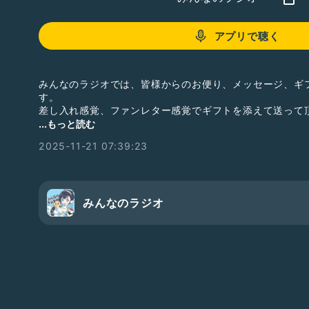
アプリで聴く
みんなのラジオでは、皆様からのお便り、メッセージ、ギ
す。
差し入れ感覚、ファンレター感覚でギフトを添えて送って
質問等、ラジオで読んでほしいお便りを送ってい頂いても
...もっと読む
皆様からのお便り、お待ちしております。
2025-11-21 07:39:23
【欲しいものリスト】
https://www.amazon.jp/hz/wishlist/ls/HMPJ3OAEN4T
#男性トーカー
#ひとり語り
#ドライブにオススメ
#テン
みんなのラジオ