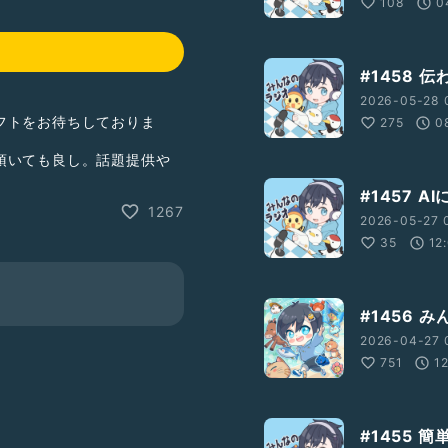
108
0
#1458 
2026-05-28 
フトをお待ちしておりま
275
0
頂いても良し。話題提供や
良し。
#1457 
1267
2026-05-27 
35
12
E?
ション高め
#落ち着きある
#1456 
2026-04-27 
751
1
#1455 