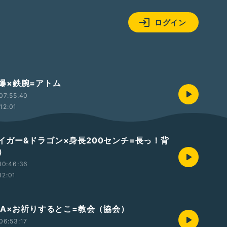
ログイン
 原爆×鉄腕=アトム
07:55:40
12:01
2 タイガー&ドラゴン×身長200センチ=長っ！背
）
10:46:36
12:01
1 FIFA×お祈りするとこ=教会（協会）
06:53:17