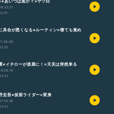
7熊本×あいつは黒か？=ヤツ白
09:32:27
12:01
6 急に具合が悪くなる×ルーティン=寝ても覚め
11:26:49
12:01
5 地震×イチローが楽屋に！=天災は突然来る
10:08:16
12:01
4 東野圭吾×仮面ライダー=変身
07:16:26
12:01