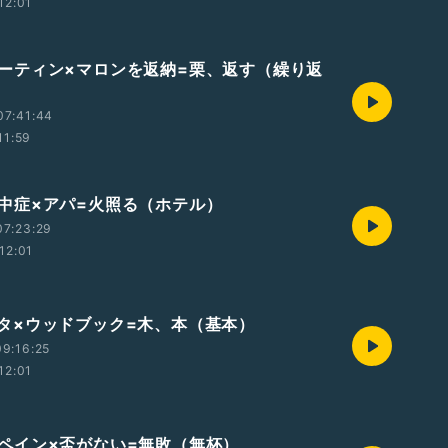
12:01
9 ルーティン×マロンを返納=栗、返す（繰り返
07:41:44
11:59
8 熱中症×アパ=火照る（ホテル）
07:23:29
12:01
7 ベタ×ウッドブック=木、本（基本）
9:16:25
12:01
6 スペイン×盃がない=無敗（無杯）