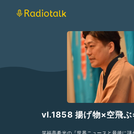
vl.1858 揚げ物×空飛
笑福亭希光の『世界ニュースと最後に謎