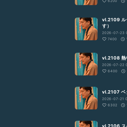
6200
vl.210
す）
2026-07-23 
7400
vl.210
2026-07-22 
6400
vl.210
2026-07-21 0
6302
vl.210