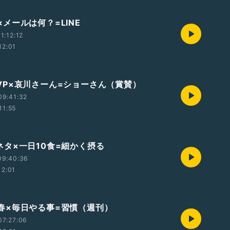
 線×メールは何？=LINE
1:12:12
12:01
2 MVP×哀川さーん=ショーさん（賞賛）
09:41:32
11:55
1 小ネタ×一日10食=細かく摂る
09:40:36
12:01
0 文春×毎日やる事=習慣（週刊）
07:27:06