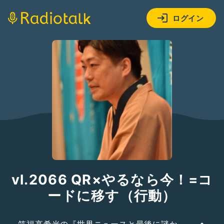
ログイン
vl.2066 QR×やるなら今！=コ
ードに移す（行動）