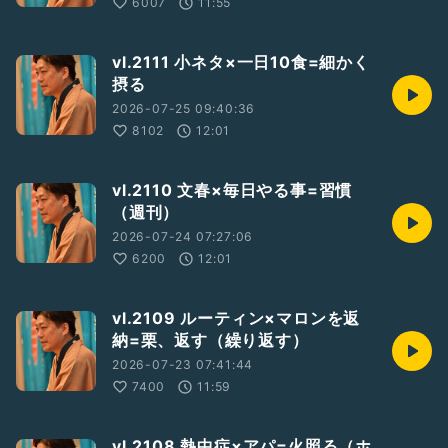
6007
11:55
vl.2111 小ネタ×一日10食=細かく
摂る
2026-07-25 09:40:36
8102
12:01
vl.2110 文春×毎日やる事=習慣
（週刊）
2026-07-24 07:27:06
6200
12:01
vl.2109 ルーティン×マロンを返
納=栗、返す（繰り返す）
2026-07-23 07:41:44
7400
11:59
vl.2108 熱中症×アパ=火照る（ホ