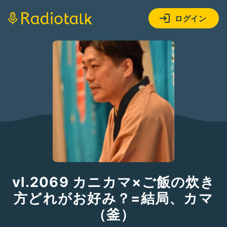
ログイン
vl.2069 カニカマ×ご飯の炊き
方どれがお好み？=結局、カマ
（釜）