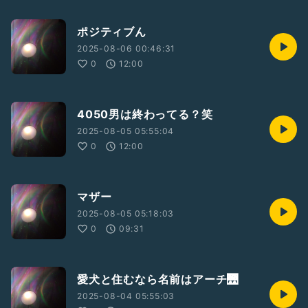
ポジティブん
2025-08-06 00:46:31
0
12:00
4050男は終わってる？笑
2025-08-05 05:55:04
0
12:00
マザー
2025-08-05 05:18:03
0
09:31
愛犬と住むなら名前はアーチ🌉
2025-08-04 05:55:03