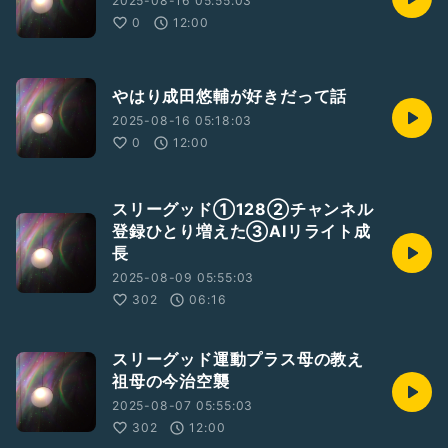
2025-08-16 05:55:03
0
12:00
やはり成田悠輔が好きだって話
2025-08-16 05:18:03
0
12:00
スリーグッド①128②チャンネル
登録ひとり増えた③AIリライト成
長
2025-08-09 05:55:03
302
06:16
スリーグッド運動プラス母の教え
祖母の今治空襲
2025-08-07 05:55:03
302
12:00