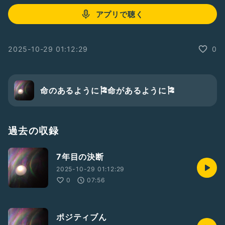
アプリで聴く
2025-10-29 01:12:29
0
命のあるように🎏命があるように🎏
過去の収録
7年目の決断
2025-10-29 01:12:29
0
07:56
ポジティブん