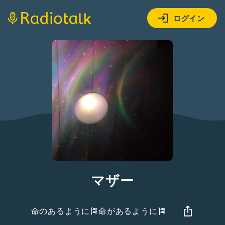
ログイン
マザー
命のあるように🎏命があるように🎏