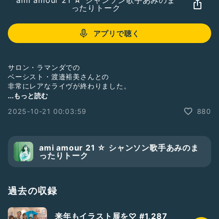
ami amour 21 ☆ シャンソン歌手あみのま
ったりトーク
アプリで聴く
サロン・ラマンダでの
ベーシスト・渡邉裕美さんとの
非常にレアなライヴが終わりました。
...もっと読む
聴き届けてくださった皆さま
2025-10-21 00:03:59
880
ありがとうございました。
裕美さんからの要望もあり、
予定よりピアノ弾き語り曲を増やしながら。
ami amour 21 ☆ シャンソン歌手あみのま
ったりトーク
2人のライヴ感想等、
終演後に収録。
そして、とある曲を最後に1曲。
過去の収録
よろしければ覗いてみてください。
来年もイラスト展を♡ #1,287
裕美さん、ありがとうございました！