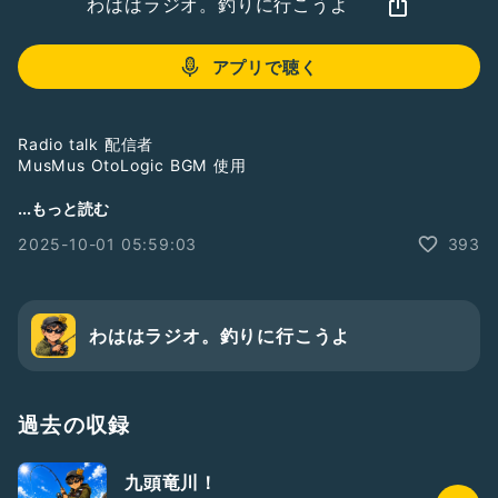
わははラジオ。釣りに行こうよ
アプリで聴く
Radio talk 配信者
MusMus OtoLogic BGM 使用
釣りの好きな配信者です
...もっと読む
2025-10-01 05:59:03
393
わははラジオ。釣りに行こうよ
過去の収録
九頭竜川！