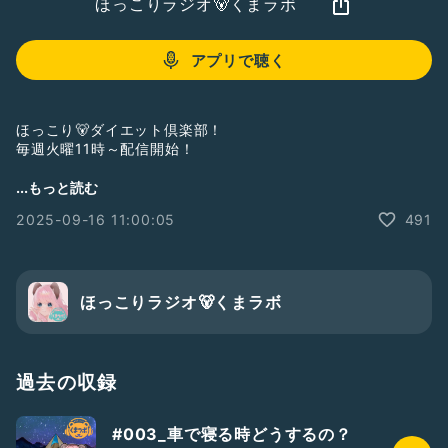
ほっこりラジオ🐻くまラボ
アプリで聴く
ほっこり🐻‍ダイエット倶楽部！
毎週火曜11時～配信開始！
くまきちを昔から知ってる方！
...もっと読む
こちらも聴いて下さりありがとうございます！
2025-09-16 11:00:05
491
初めての方！
見つけて下さりありがとうございます！
リアクション！
ほっこりラジオ🐻くまラボ
お便り(これはどうー？とか！こんなダイエットしてました！
等)お待ちしております！
くまきちダイエットアカウント
過去の収録
▶ @kuma_daiet00
#003_車で寝る時どうするの？
#くまラボ
#ほっこりダイエット倶楽部
#女性トーカー